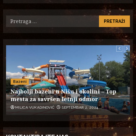
Pretraga
za:
Bazeni
Najbolji bazeni u Nišu i okolini – Top
mesta za savršen letnji odmor
MILICA VUKADINOVIĆ
SEPTEMBAR 2, 2024