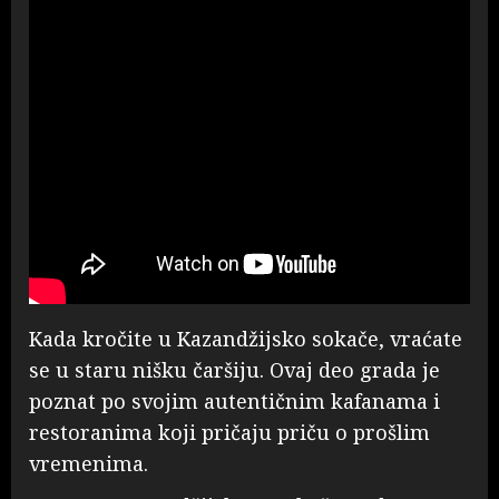
Kada kročite u Kazandžijsko sokače, vraćate
se u staru nišku čaršiju. Ovaj deo grada je
poznat po svojim autentičnim kafanama i
restoranima koji pričaju priču o prošlim
vremenima.