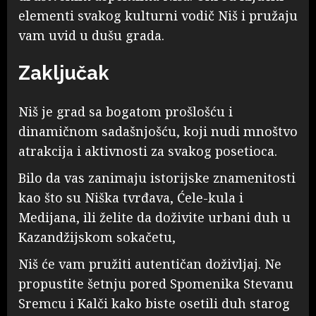
elementi svakog kulturni vodič Niš i pružaju
vam uvid u dušu grada.
Zaključak
Niš je grad sa bogatom prošlošću i
dinamičnom sadašnjošću, koji nudi mnoštvo
atrakcija i aktivnosti za svakog posetioca.
Bilo da vas zanimaju istorijske znamenitosti
kao što su Niška tvrđava, Ćele-kula i
Medijana, ili želite da doživite urbani duh u
Kazandžijskom sokačetu,
Niš će vam pružiti autentičan doživljaj. Ne
propustite šetnju pored Spomenika Stevanu
Sremcu i Kalči kako biste osetili duh starog