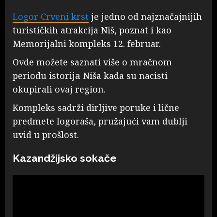
Logor Crveni krst
je jedno od najznačajnijih
turističkih atrakcija Niš, poznat i kao
Memorijalni kompleks 12. februar.
Ovde možete saznati više o mračnom
periodu istorijа Niša kada su nacisti
okupirali ovaj region.
Kompleks sadrži dirljive poruke i lične
predmete logoraša, pružajući vam dublji
uvid u prošlost.
Kazandžijsko sokače