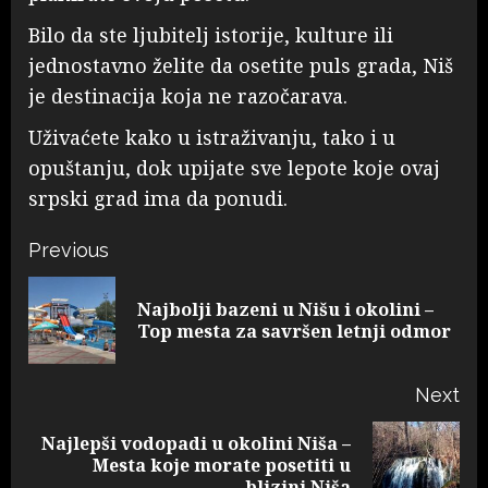
Bilo da ste ljubitelj istorije, kulture ili
jednostavno želite da osetite puls grada, Niš
je destinacija koja ne razočarava.
Uživaćete kako u istraživanju, tako i u
opuštanju, dok upijate sve lepote koje ovaj
srpski grad ima da ponudi.
Post
Previous
navigation
Najbolji bazeni u Nišu i okolini –
Pr
Top mesta za savršen letnji odmor
pos
Next
Najlepši vodopadi u okolini Niša –
Next
Mesta koje morate posetiti u
blizini Niša
post: