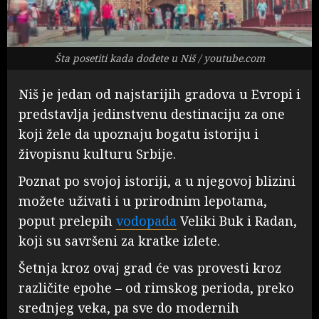
Šta posetiti kada dođete u Niš / youtube.com
Niš je jedan od najstarijih gradova u Evropi i
predstavlja jedinstvenu destinaciju za one
koji žele da upoznaju bogatu istoriju i
živopisnu kulturu Srbije.
Poznat po svojoj istoriji, a u njegovoj blizini
možete uživati i u prirodnim lepotama,
poput prelepih
vodopada
Veliki Buk i Radan,
koji su savršeni za kratke izlete.
Šetnja kroz ovaj grad će vas provesti kroz
različite epohe – od rimskog perioda, preko
srednjeg veka, pa sve do modernih