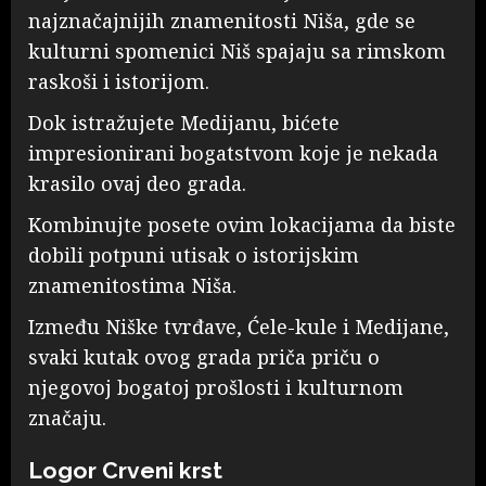
najznačajnijih znamenitosti Niša, gde se
kulturni spomenici Niš spajaju sa rimskom
raskoši i istorijom.
Dok istražujete Medijanu, bićete
impresionirani bogatstvom koje je nekada
krasilo ovaj deo grada.
Kombinujte posete ovim lokacijama da biste
dobili potpuni utisak o istorijskim
znamenitostima Niša.
Između Niške tvrđave, Ćele-kule i Medijane,
svaki kutak ovog grada priča priču o
njegovoj bogatoj prošlosti i kulturnom
značaju.
Logor Crveni krst