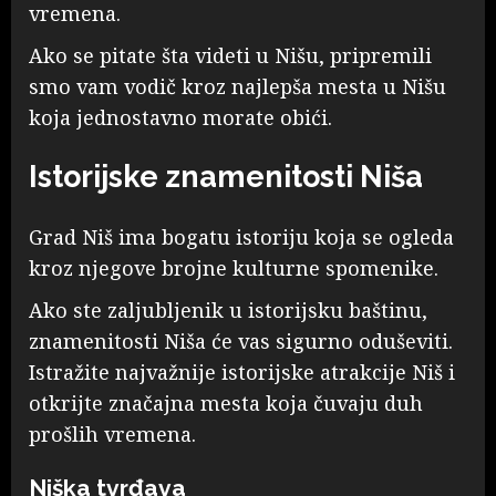
vremena.
Ako se pitate šta videti u Nišu, pripremili
smo vam vodič kroz najlepša mesta u Nišu
koja jednostavno morate obići.
Istorijske znamenitosti Niša
Grad Niš ima bogatu istoriju koja se ogleda
kroz njegove brojne kulturne spomenike.
Ako ste zaljubljenik u istorijsku baštinu,
znamenitosti Niša će vas sigurno oduševiti.
Istražite najvažnije istorijske atrakcije Niš i
otkrijte značajna mesta koja čuvaju duh
prošlih vremena.
Niška tvrđava