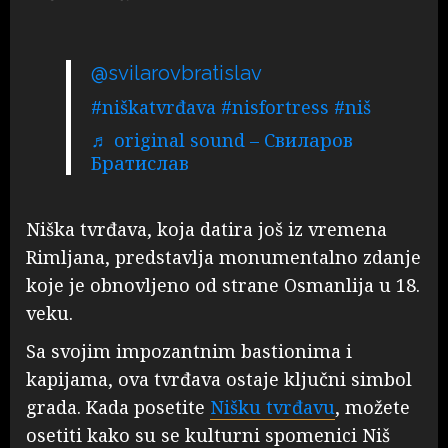
@svilarovbratislav
#niškatvrđava
#nisfortress
#niš
♬ original sound – Свиларов
Братислав
Niška tvrđava, koja datira još iz vremena
Rimljana, predstavlja monumentalno zdanje
koje je obnovljeno od strane Osmanlija u 18.
veku.
Sa svojim impozantnim bastionima i
kapijama, ova tvrđava ostaje ključni simbol
grada. Kada posetite
Nišku tvrđavu
, možete
osetiti kako su se kulturni spomenici Niš