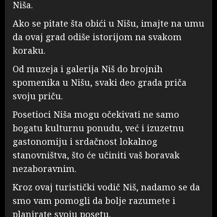
Niša.
Ako se pitate šta obići u Nišu, imajte na umu
da ovaj grad odiše istorijom na svakom
koraku.
Od muzeja i galerija Niš do brojnih
spomenika u Nišu, svaki deo grada priča
svoju priču.
Posetioci Niša mogu očekivati ne samo
bogatu kulturnu ponudu, već i izuzetnu
gastonomiju i srdačnost lokalnog
stanovništva, što će učiniti vaš boravak
nezaboravnim.
Kroz ovaj turistički vodič Niš, nadamo se da
smo vam pomogli da bolje razumete i
planirate svoju posetu.