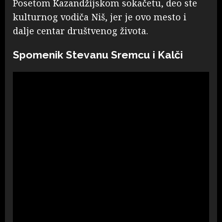
Posetom Kazandžijskom sokačetu, deo ste
kulturnog vodiča Niš, jer je ovo mesto i
dalje centar društvenog života.
Spomenik Stevanu Sremcu i Kalči